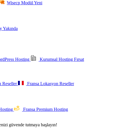
Wisecp Modül
Yeni
ly
Yakında
dPress Hosting
Kurumsal Hosting
Fırsat
 Reseller
Fransa Lokasyon Reseller
Hosting
Fransa Premium Hosting
itenizi güvende tutmaya başlayın!