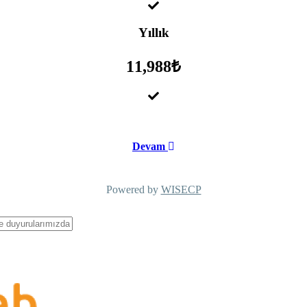
Yıllık
11,988₺
Devam
Powered by
WISECP
AB