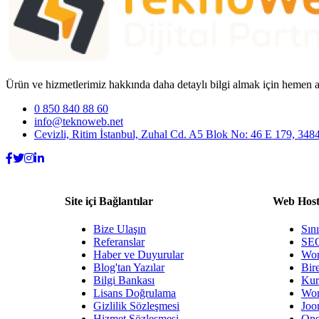
Ürün ve hizmetlerimiz hakkında daha detaylı bilgi almak için hemen a
0 850 840 88 60
info@teknoweb.net
Cevizli, Ritim İstanbul, Zuhal Cd. A5 Blok No: 46 E 179, 348
Site içi Bağlantılar
Web Host
Bize Ulaşın
Sın
Referanslar
SEO
Haber ve Duyurular
Wor
Blog'tan Yazılar
Bire
Bilgi Bankası
Kur
Lisans Doğrulama
Wor
Gizlilik Sözleşmesi
Joo
Hizmet Sözleşmesi
Ope