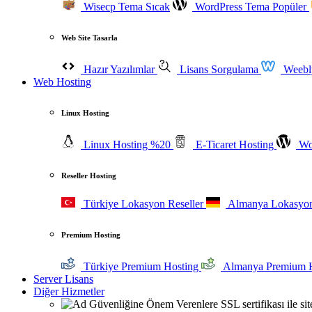
Wisecp Tema
Sıcak
WordPress Tema
Popüler
Web Site Tasarla
Hazır Yazılımlar
Lisans Sorgulama
Weeb
Web Hosting
Linux Hosting
Linux Hosting
%20
E-Ticaret Hosting
Wor
Reseller Hosting
Türkiye Lokasyon Reseller
Almanya Lokasyon
Premium Hosting
Türkiye Premium Hosting
Almanya Premium 
Server Lisans
Diğer Hizmetler
Güvenliğine Önem Verenlere
SSL sertifikası ile s