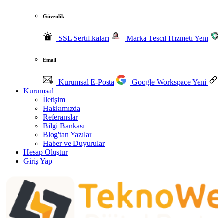
Güvenlik
SSL Sertifikaları
Marka Tescil Hizmeti
Yeni
Email
Kurumsal E-Posta
Google Workspace
Yeni
Kurumsal
İletişim
Hakkımızda
Referanslar
Bilgi Bankası
Blog'tan Yazılar
Haber ve Duyurular
Hesap Oluştur
Giriş Yap