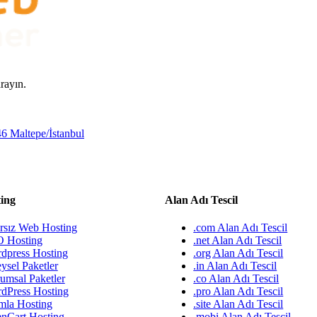
rayın.
46 Maltepe/İstanbul
ing
Alan Adı Tescil
ırsız Web Hosting
.com Alan Adı Tescil
 Hosting
.net Alan Adı Tescil
dpress Hosting
.org Alan Adı Tescil
ysel Paketler
.in Alan Adı Tescil
umsal Paketler
.co Alan Adı Tescil
dPress Hosting
.pro Alan Adı Tescil
mla Hosting
.site Alan Adı Tescil
nCart Hosting
.mobi Alan Adı Tescil