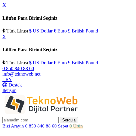
X
Lütfen Para Birimi Seçiniz
₺
Türk Lirası
$
US Dollar
€
Euro
£
British Pound
X
Lütfen Para Birimi Seçiniz
₺
Türk Lirası
$
US Dollar
€
Euro
£
British Pound
0 850 840 88 60
info@teknoweb.net
TRY
Destek
İletişim
Bizi Arayın
0 850 840 88 60
Sepet
0 Ürün